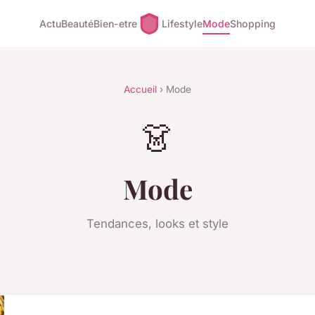
Actu
Beauté
Bien-etre
Lifestyle
Mode
Shopping
Accueil
› Mode
👗
Mode
Tendances, looks et style